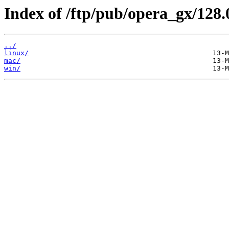
Index of /ftp/pub/opera_gx/128.
../
linux/
mac/
win/