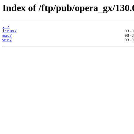
Index of /ftp/pub/opera_gx/130.
../
linux/
mac/
win/