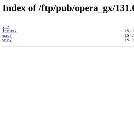
Index of /ftp/pub/opera_gx/131.
../
linux/
mac/
win/