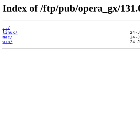
Index of /ftp/pub/opera_gx/131.
../
linux/
mac/
win/