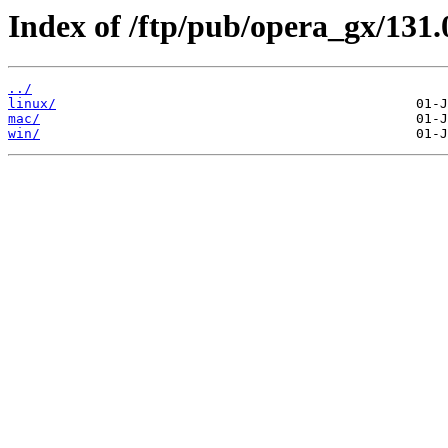
Index of /ftp/pub/opera_gx/131.
../
linux/
mac/
win/