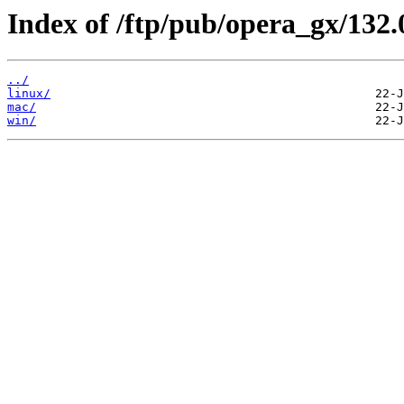
Index of /ftp/pub/opera_gx/132.
../
linux/
mac/
win/